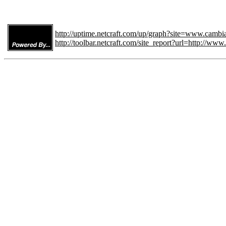
http://uptime.netcraft.com/up/graph?site=www.cam
http://toolbar.netcraft.com/site_report?url=http://