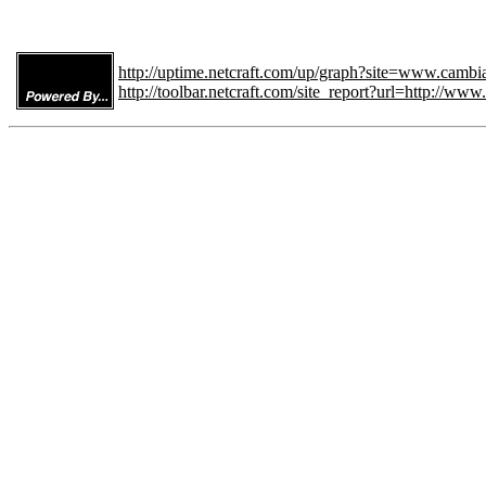
http://uptime.netcraft.com/up/graph?site=www.cam
http://toolbar.netcraft.com/site_report?url=http://